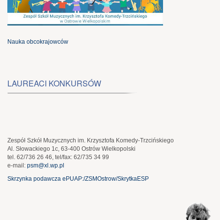
Nauka obcokrajowców
LAUREACI KONKURSÓW
Zespół Szkół Muzycznych im. Krzysztofa Komedy-Trzcińskiego
Al. Słowackiego 1c, 63-400 Ostrów Wielkopolski
tel. 62/736 26 46, tel/fax: 62/735 34 99
e-mail:
psm@xl.wp.pl
Skrzynka podawcza ePUAP:/ZSMOstrow/SkrytkaESP