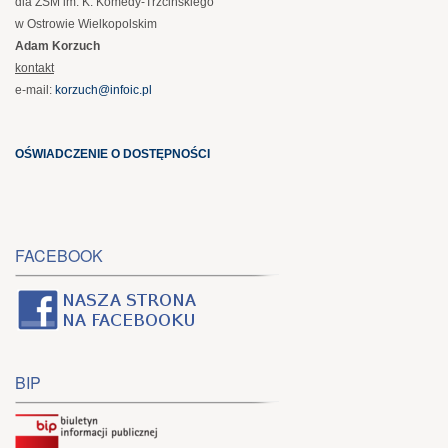
dla ZSM im. K. Komedy-Trzcińskiego
w Ostrowie Wielkopolskim
Adam Korzuch
kontakt
e-mail:
korzuch@infoic.pl
OŚWIADCZENIE O DOSTĘPNOŚCI
FACEBOOK
BIP