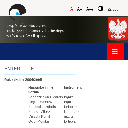
A
A+
A++
Zaloguj
ENTER TITLE
Rok szkolny 2004/2005
Nazwisko i imię
Instrument
ucznia
Banaszkiewicz Marcin
trąbka
Fidyka Mateusz
trąbka
Kamińska Izabela
fortepian
Krupka Miłosz
kontrabas
Missala Kamil
gitara
Okrój Monika
fortepian