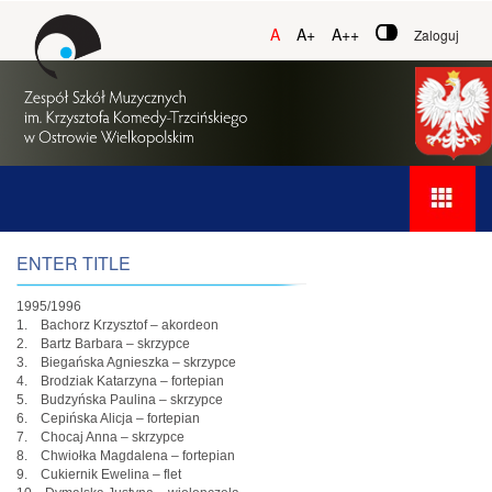
A
A+
A++
Zaloguj
ENTER TITLE
1995/1996
1. Bachorz Krzysztof – akordeon
2. Bartz Barbara – skrzypce
3. Biegańska Agnieszka – skrzypce
4. Brodziak Katarzyna – fortepian
5. Budzyńska Paulina – skrzypce
6. Cepińska Alicja – fortepian
7. Chocaj Anna – skrzypce
8. Chwiołka Magdalena – fortepian
9. Cukiernik Ewelina – flet