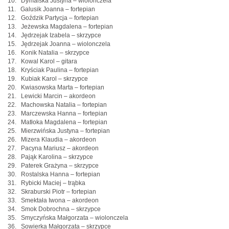
10. Dymalska Justyna – wiolonczela
11. Galusik Joanna – fortepian
12. Goździk Partycja – fortepian
13. Jeżewska Magdalena – fortepian
14. Jędrzejak Izabela – skrzypce
15. Jędrzejak Joanna – wiolonczela
16. Konik Natalia – skrzypce
17. Kowal Karol – gitara
18. Kryściak Paulina – fortepian
19. Kubiak Karol – skrzypce
20. Kwiasowska Marta – fortepian
21. Lewicki Marcin – akordeon
22. Machowska Natalia – fortepian
23. Marczewska Hanna – fortepian
24. Matłoka Magdalena – fortepian
25. Mierzwińska Justyna – fortepian
26. Mizera Klaudia – akordeon
27. Pacyna Mariusz – akordeon
28. Pająk Karolina – skrzypce
29. Paterek Grażyna – skrzypce
30. Rostalska Hanna – fortepian
31. Rybicki Maciej – trąbka
32. Skraburski Piotr – fortepian
33. Smektała Iwona – akordeon
34. Smok Dobrochna – skrzypce
35. Smyczyńska Małgorzata – wiolonczela
36. Sowierka Małgorzata – skrzypce