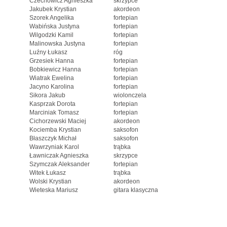
Czechowicz Agnieszka
skrzypce
Jakubek Krystian
akordeon
Szorek Angelika
fortepian
Wabińska Justyna
fortepian
Wilgodzki Kamil
fortepian
Malinowska Justyna
fortepian
Luźny Łukasz
róg
Grzesiek Hanna
fortepian
Bobkiewicz Hanna
fortepian
Wiatrak Ewelina
fortepian
Jacyno Karolina
fortepian
Sikora Jakub
wiolonczela
Kasprzak Dorota
fortepian
Marciniak Tomasz
fortepian
Cichorzewski Maciej
akordeon
Kociemba Krystian
saksofon
Błaszczyk Michał
saksofon
Wawrzyniak Karol
trąbka
Ławniczak Agnieszka
skrzypce
Szymczak Aleksander
fortepian
Witek Łukasz
trąbka
Wolski Krystian
akordeon
Wieteska Mariusz
gitara klasyczna