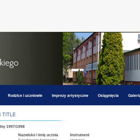
Rodzice i uczniowie
Imprezy artystyczne
Osiągnięcia
Galeri
 TITLE
lny 1997/1998
Nazwisko i imię ucznia
Instrument