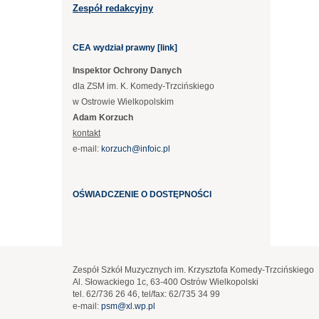
Zespół redakcyjny
CEA wydział prawny [link]
Inspektor Ochrony Danych
dla ZSM im. K. Komedy-Trzcińskiego
w Ostrowie Wielkopolskim
Adam Korzuch
kontakt
e-mail:
korzuch@infoic.pl
OŚWIADCZENIE O DOSTĘPNOŚCI
Zespół Szkół Muzycznych im. Krzysztofa Komedy-Trzcińskiego
Al. Słowackiego 1c, 63-400 Ostrów Wielkopolski
tel. 62/736 26 46, tel/fax: 62/735 34 99
e-mail:
psm@xl.wp.pl