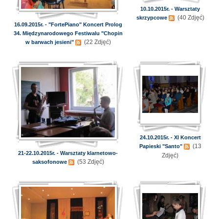
10.10.2015r. - Warsztaty
(40 Zdjęć)
skrzypcowe
16.09.2015r. - "FortePiano" Koncert Prolog
34. Międzynarodowego Festiwalu "Chopin
(22 Zdjęć)
w barwach jesieni"
24.10.2015r. - XI Koncert
(13
Papieski "Santo"
21-22.10.2015r. - Warsztaty klarnetowo-
Zdjęć)
(53 Zdjęć)
saksofonowe