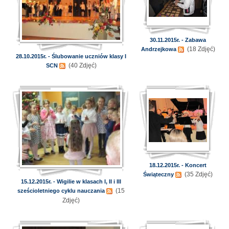
30.11.2015r. - Zabawa
(18 Zdjęć)
Andrzejkowa
28.10.2015r. - Ślubowanie uczniów klasy I
(40 Zdjęć)
SCN
18.12.2015r. - Koncert
(35 Zdjęć)
Świąteczny
15.12.2015r. - Wigilie w klasach I, II i III
(15
sześcioletniego cyklu nauczania
Zdjęć)