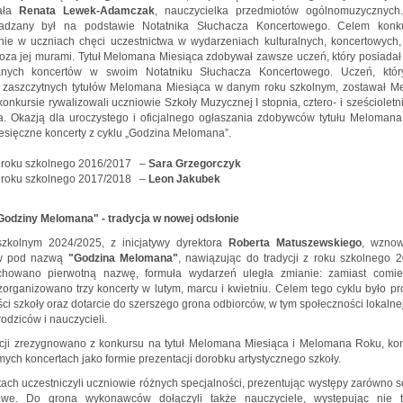
ała
Renata Lewek-Adamczak
, nauczycielka przedmiotów ogólnomuzycznych
adzany był na podstawie Notatnika Słuchacza Koncertowego. Celem konk
nie w uczniach chęci uczestnictwa w wydarzeniach kulturalnych, koncertowych,
poza jej murami. Tytuł Melomana Miesiąca zdobywał zawsze uczeń, który posiadał
nych koncertów w swoim Notatniku Słuchacza Koncertowego. Uczeń, któr
j zaszczytnych tytułów Melomana Miesiąca w danym roku szkolnym, zostawał 
onkursie rywalizowali uczniowie Szkoły Muzycznej I stopnia, cztero- i sześcioletn
a. Okazją dla uroczystego i oficjalnego ogłaszania zdobywców tytułu Melomana
esięczne koncerty z cyklu „Godzina Melomana”.
roku szkolnego 2016/2017 –
Sara Grzegorczyk
roku szkolnego 2017/2018 –
Leon Jakubek
Godziny Melomana" - tradycja w nowej odsłonie
zkolnym 2024/2025, z inicjatywy dyrektora
Roberta Matuszewskiego
, wznow
ów pod nazwą
"Godzina Melomana"
, nawiązując do tradycji z roku szkolnego 
howano pierwotną nazwę, formuła wydarzeń uległa zmianie: zamiast comie
zorganizowano trzy koncerty w lutym, marcu i kwietniu. Celem tego cyklu było 
ści szkoły oraz dotarcie do szerszego grona odbiorców, w tym społeczności lokalnej,
rodziców i nauczycieli.
ycji zrezygnowano z konkursu na tytuł Melomana Miesiąca i Melomana Roku, kon
mych koncertach jako formie prezentacji dorobku artystycznego szkoły.
ach uczestniczyli uczniowie różnych specjalności, prezentując występy zarówno s
owe. Do grona wykonawców dołączyli także nauczyciele, występując nie t