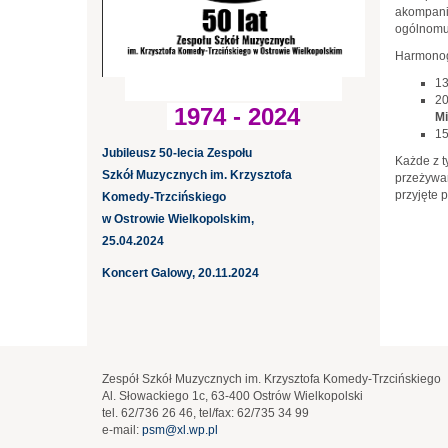
akompania
ogólnomu
Harmonog
13
20
1974 - 2024
Mi
15
Jubileusz 50-lecia Zespołu
Każde z t
Szkół Muzycznych im. Krzysztofa
przeżywan
przyjęte 
Komedy-Trzcińskiego
w Ostrowie Wielkopolskim,
25.04.2024
Koncert Galowy, 20.11.2024
Zespół Szkół Muzycznych im. Krzysztofa Komedy-Trzcińskiego
Al. Słowackiego 1c, 63-400 Ostrów Wielkopolski
tel. 62/736 26 46, tel/fax: 62/735 34 99
e-mail:
psm@xl.wp.pl