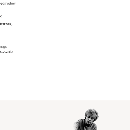
rzedmiotów
:
ietrzak
),
lnego
stycznie