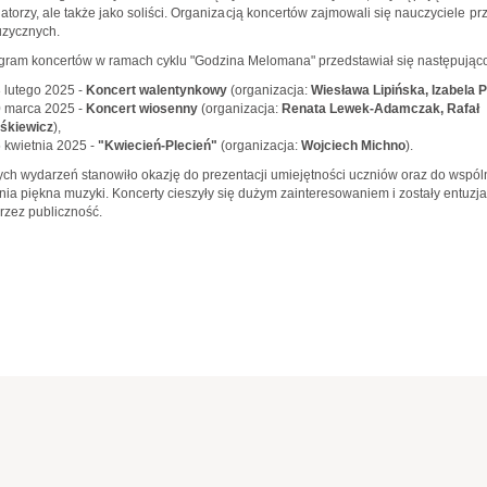
torzy, ale także jako soliści. Organizacją koncertów zajmowali się nauczyciele p
zycznych.
ram koncertów w ramach cyklu "Godzina Melomana" przedstawiał się następująco
 lutego 2025 -
Koncert walentynkowy
(organizacja:
Wiesława Lipińska, Izabela P
 marca 2025 -
Koncert wiosenny
(organizacja:
Renata Lewek-Adamczak, Rafał
śkiewicz
),
 kwietnia 2025 -
"Kwiecień-Plecień"
(organizacja:
Wojciech Michno
).
ych wydarzeń stanowiło okazję do prezentacji umiejętności uczniów oraz do wspó
ia piękna muzyki. Koncerty cieszyły się dużym zainteresowaniem i zostały entuzja
przez publiczność.