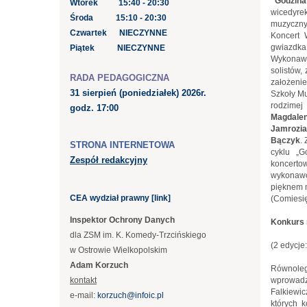
"Godzin
Wtorek 15:40 - 20:30
wicedyrek
Środa 15:10 - 20:30
muzycznyc
Czwartek NIECZYNNE
Koncert 
gwiazdka
Piątek NIECZYNNE
Wykonawca
solistów,
RADA PEDAGOGICZNA
założeni
31 sierpień
(poniedziałek) 2026r.
Szkoły Mu
rodzimej
godz. 17:00
Magdalen
Jamrozia
Bączyk
.
STRONA INTERNETOWA
cyklu „G
Zespół redakcyjny
koncerto
wykonawc
pięknem m
CEA wydział prawny [link]
(Comiesię
Inspektor Ochrony Danych
Konkurs
dla ZSM im. K. Komedy-Trzcińskiego
(2 edycje
w Ostrowie Wielkopolskim
Adam Korzuch
Równoleg
kontakt
wprowadz
Falkiewic
e-mail:
korzuch@infoic.pl
których 