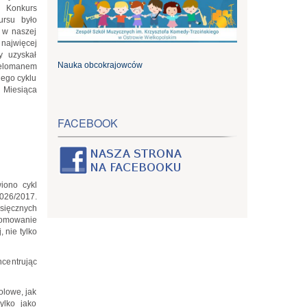
. Konkurs
ursu było
 w naszej
 najwięcej
y uzyskał
Nauka obcokrajowców
Melomanem
iego cyklu
 Miesiąca
FACEBOOK
iono cykl
2026/2017.
sięcznych
promowanie
 nie tylko
centrując
olowe, jak
ylko jako