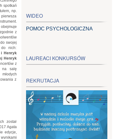
wczesnego
ch spotkań
tułem, np.
WIDEO
 pierwsza
strument.
a obejmuje
POMOC PSYCHOLOGICZNA
 zgodnie z
solwentów
 do swojej
 do nich:
 i Henryk
LAUREACI KONKURSÓW
ej Henryk
oncertów z
ą na salę
m młodych
REKRUTACJA
cowania z
ch został
017 Agata
ie edycje,
 wynikami