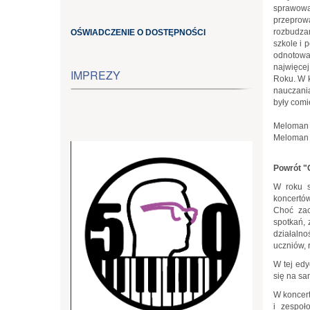
sprawow
przeprow
rozbudza
OŚWIADCZENIE O DOSTĘPNOŚCI
szkole i 
odnotowa
najwięce
IMPREZY
Roku. W k
nauczani
były comi
Meloman 
Meloman 
Powrót "
W roku s
koncert
Choć zac
spotkań, 
działalno
uczniów, 
W tej ed
się na sa
W koncert
i zespoł