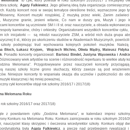
a Melomana"
to cykl, który powstał w roku szkolnym 2016/2017 z inicjatywy ó
tora szkoły,
Agaty Falkiewicz
. Jego główną ideą była organizacja comiesięczny
h. Każdy koncert nosi w swojej tematyce określone treści, wyznaczone jego ty
Wiosenny, Koncert muzyki rosyjskiej, Z muzyką przez wieki, Zanim zaświeci
, Muzyczne granie, jesieni witanie, Co nam w duszy gra, Muzyk i jego in
mi koncertów są uczniowie SM I i II st. oraz nauczyciele, a obsada wykonawcz
 zespoły kameralne, chóry i orkiestry. Organizatorami wszystkich koncertów cyklu,
em ich inicjatorki -– są młodzi nauczyciele ZSM, a wśród nich duża grupa ab
zycznej II st., którzy po ukończeniu studiów w Akademiach Muzycznych, powrócili
 szkoły podejmując trud wychowania kolejnych pokoleń muzyków. Należą
a Błoch, Łukasz Kryjom, Wojciech Michno, Oliwia Mądry, Mateusz Fidyka
k
. Ponadto koncerty organizowali:
Bartosz Bindel, Justyna Wąsowska i Andrz
 Zróżnicowany wiek artystów na scenie i różnorodność repertuaru to wielkie atuty k
odzina Melomana”. Przygotowywane przez nauczycieli koncerty przyciągaj
wą naszej szkoły liczne grono słuchaczy, którzy zawsze są pod wrażenie
ów. Niniejsze koncerty to wspaniała okazja dla uczniów i publiczności do ob
uzyki klasycznej i tej mniej poważnej...
czny cykl koncertów objął rok szkolny 2016/17 i 2017/18)
 na Melomana Roku
: rok szkolny 2016/17 oraz 2017/18)
le z powstaniem cyklu „Godzina Melomana”, w kalendarz imprez szkolny
ony Konkurs na Melomana Roku. Konkurs zainicjowała w roku szkolnym 2016/2
z, nauczyciel klasy skrzypiec i ówczesna wicedyrektor szkoły. Konkurs objął dw
koordynatorką była
Agata Falkiewicz
, a pieczę nad przebiegiem rywalizacji i