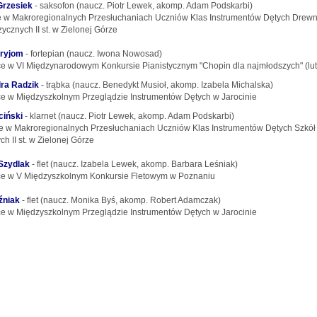
Grzesiek
- saksofon (naucz. Piotr Lewek, akomp. Adam Podskarbi)
ce w Makroregionalnych Przesłuchaniach Uczniów Klas Instrumentów Dętych Drew
ycznych II st. w Zielonej Górze
ryjom
- fortepian (naucz. Iwona Nowosad)
jsce w VI Międzynarodowym Konkursie Pianistycznym "Chopin dla najmłodszych" (lut
ra Radzik
- trąbka (naucz. Benedykt Musioł, akomp. Izabela Michalska)
jsce w Międzyszkolnym Przeglądzie Instrumentów Dętych w Jarocinie
ciński
- klarnet (naucz. Piotr Lewek, akomp. Adam Podskarbi)
sce w Makroregionalnych Przesłuchaniach Uczniów Klas Instrumentów Dętych Szkół
h II st. w Zielonej Górze
Szydlak
- flet (naucz. Izabela Lewek, akomp. Barbara Leśniak)
jsce w V Międzyszkolnym Konkursie Fletowym w Poznaniu
źniak
- flet (naucz. Monika Byś, akomp. Robert Adamczak)
jsce w Międzyszkolnym Przeglądzie Instrumentów Dętych w Jarocinie