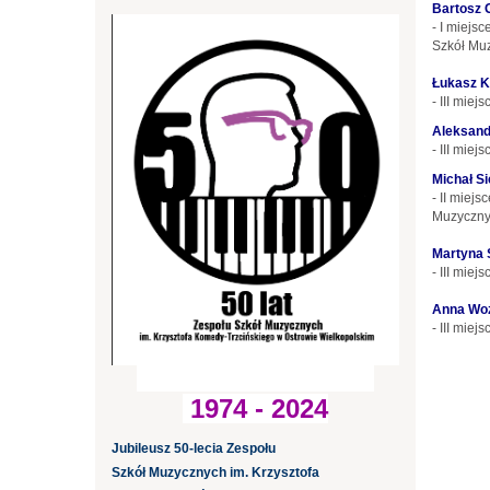
Bartosz 
- I miejs
Szkół Muz
Łukasz K
- III mie
Aleksand
- III mie
Michał Si
- II miej
Muzycznyc
Martyna 
- III mie
Anna Wo
- III mie
1974 - 2024
Jubileusz 50-lecia Zespołu
Szkół Muzycznych im. Krzysztofa