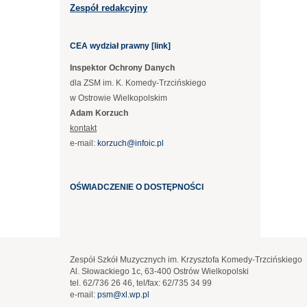
Zespół redakcyjny
CEA wydział prawny [link]
Inspektor Ochrony Danych
dla ZSM im. K. Komedy-Trzcińskiego
w Ostrowie Wielkopolskim
Adam Korzuch
kontakt
e-mail:
korzuch@infoic.pl
OŚWIADCZENIE O DOSTĘPNOŚCI
Zespół Szkół Muzycznych im. Krzysztofa Komedy-Trzcińskiego
Al. Słowackiego 1c, 63-400 Ostrów Wielkopolski
tel. 62/736 26 46, tel/fax: 62/735 34 99
e-mail:
psm@xl.wp.pl