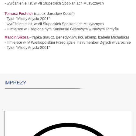
- wyróżnienie I st. w VII Stupeckich Spotkaniach Muzycznych
Tomasz Fechner
(naucz. Jarosław Kocoń)
- Tytuł "Młody Artysta 2001"
- wyróżnienie I st. w VII Słupeckich Spotkaniach Muzycznych
- III miejsce w I Regionalnym Konkursie Gitarowym w Nowym Tomyślu
Marcin Sikora
- trąbka (naucz. Benedykt Musioł, akomp. Izabela Michalska)
- II miejsce w IV Wielkopolskim Przeglądzie Instrumentów Dętych w Jarocinie
- Tytuł "Młody Artysta 2001"
IMPREZY