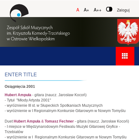
A
A+
A++
Zaloguj
ENTER TITLE
Osiągnięcia 2001
Hubert Ampuła
- gitara (naucz. Jarosław Kocoń)
- Tytuł "Młody Artysta 2001"
- wyróżnienie III st. w Słupeckich Spotkaniach Muzycznych
- wyróżnienie w I Regionalnym Konkursie Gitarowym w Nowym Tomyślu
Duet
Hubert Ampuła
&
Tomasz Fechner
- gitara (naucz. Jarosław Kocoń)
- I miejsce w Międzynarodowym Festiwalu Muzyki Gitarowej Gryfice -
Trzebiatów
- wyróżnienie w I Regionalnym Konkursie Gitarowym w Nowym Tomyślu