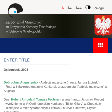
A
A+
A++
Zaloguj
ENTER TITLE
Osiągnięcia 2003
Dobrochna Augustyniak
- Audycje muzyczne (naucz. Janusz Lipiński)
- Finał w I Makroregionalnym Konkursie z przedmiotu "Audycje muzyczne" w
Słupsku
Duet
Hubert Ampuła
&
Tomasz Fechner
- gitara (naucz. Jarosław Kocoń)
- wyróżnienie w VI Ogólnopolskim Konkursie "Bliżej Gitary" w Chodzieży
- III miejsce w Międzynarodowym Festiwalu Muzyki Gitarowej Gryfice -