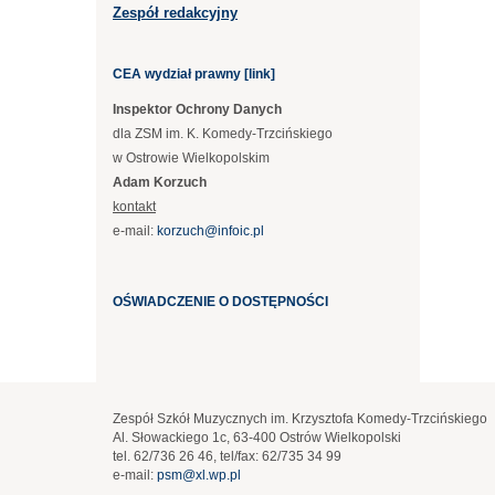
Zespół redakcyjny
CEA wydział prawny [link]
Inspektor Ochrony Danych
dla ZSM im. K. Komedy-Trzcińskiego
w Ostrowie Wielkopolskim
Adam Korzuch
kontakt
e-mail:
korzuch@infoic.pl
OŚWIADCZENIE O DOSTĘPNOŚCI
Zespół Szkół Muzycznych im. Krzysztofa Komedy-Trzcińskiego
Al. Słowackiego 1c, 63-400 Ostrów Wielkopolski
tel. 62/736 26 46, tel/fax: 62/735 34 99
e-mail:
psm@xl.wp.pl